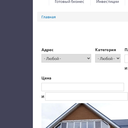
Готовый бизнес
Инвестиции
Вы здесь
Главная
Адрес
Категория
П
И
Цена
И